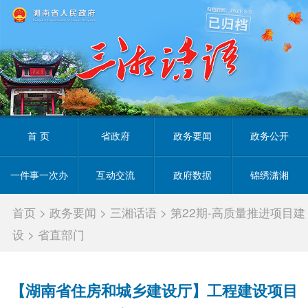
首 页
省政府
政务要闻
政务公开
一件事一次办
互动交流
政府数据
锦绣潇湘
首页
>
政务要闻
>
三湘话语
>
第22期-高质量推进项目建
设
>
省直部门
【湖南省住房和城乡建设厅】工程建设项目