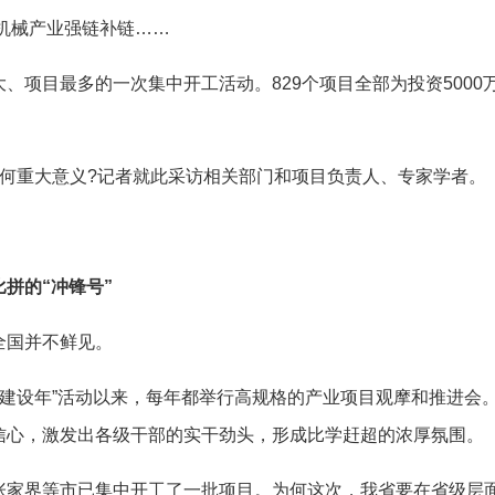
机械产业强链补链……
目最多的一次集中开工活动。829个项目全部为投资5000万元
重大意义?记者就此采访相关部门和项目负责人、专家学者。
拼的“冲锋号”
国并不鲜见。
目建设年”活动以来，每年都举行高规格的产业项目观摩和推进会
信心，激发出各级干部的实干劲头，形成比学赶超的浓厚氛围。
界等市已集中开工了一批项目。为何这次，我省要在省级层面