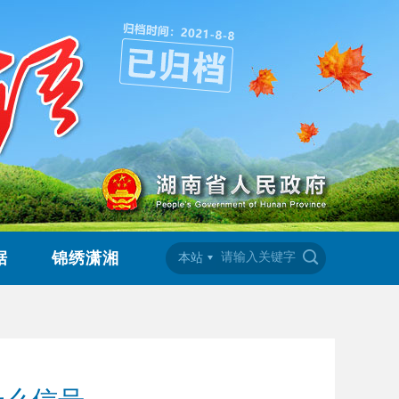
据
锦绣潇湘
本站