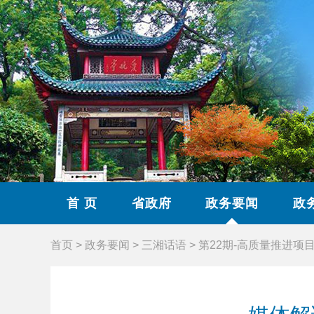
首 页
省政府
政务要闻
政
首页
>
政务要闻
>
三湘话语
>
第22期-高质量推进项