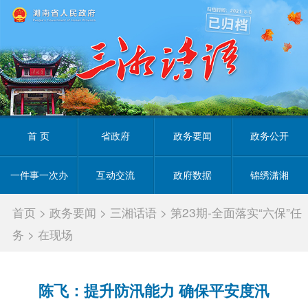
首 页
省政府
政务要闻
政务公开
一件事一次办
互动交流
政府数据
锦绣潇湘
首页
>
政务要闻
>
三湘话语
>
第23期-全面落实“六保”任
务
>
在现场
陈飞：提升防汛能力 确保平安度汛