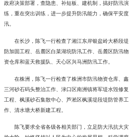
政府决策部署，查隐患、补短板、建机制，搞好防汛演
练，重在突出训练，进一步提升防汛能力，确保平安度
汛。
在长沙，陈飞一行检查了湘江东岸银盆岭大桥段堤
防加固工程、岳麓区白菜湖垸防汛工作、岳麓区防汛物
资仓库和蓝天救援队、天心区兴马洲防汛工作。
在株洲，陈飞一行检查了株洲市防汛物资仓库、鑫
三河砂石码头整治工作、渌口区南洲镇将军堤水毁修复
工程、枫溪砂石集散中心、芦淞区枫溪堤段堤防管养工
作、清水塘大桥新建工程。
陈飞要求全省各级各相关部门，立足防大汛抗大灾
抢大险，始终坚持以人民为中心的发展思想，科学调度