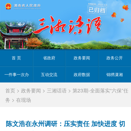
首 页
省政府
政务要闻
政务公开
一件事一次办
互动交流
政府数据
锦绣潇湘
首页
>
政务要闻
>
三湘话语
>
第23期-全面落实“六保”任
务
>
在现场
陈文浩在永州调研：压实责任 加快进度 切