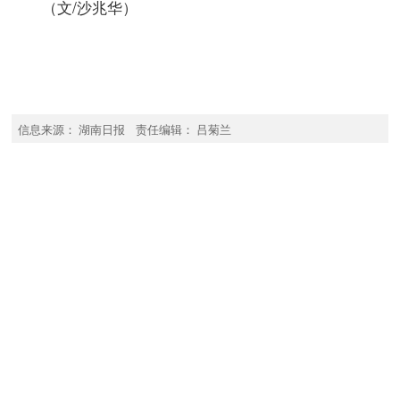
（文/沙兆华）
信息来源： 湖南日报 责任编辑： 吕菊兰
适配版
|
电脑版
中国政府网
国家部委
省市政府
省直单位
市州县区
其他
主办单位：湖南省人民政府办公厅
承办单位：湖南省政务服务和大数据中心
协办单位：湖南日报社
备 案 号：湘ICP备05000618号