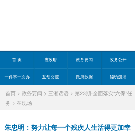
首 页
省政府
政务要闻
政务公开
一件事一次办
互动交流
政府数据
锦绣潇湘
首页
>
政务要闻
>
三湘话语
>
第23期-全面落实“六保”任
务
>
在现场
朱忠明：努力让每一个残疾人生活得更加幸