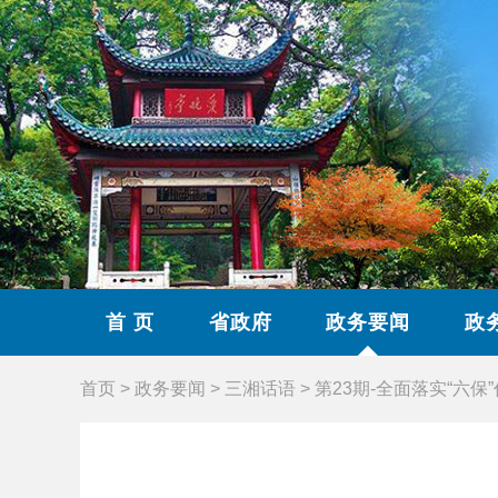
首 页
省政府
政务要闻
政
首页
>
政务要闻
>
三湘话语
>
第23期-全面落实“六保