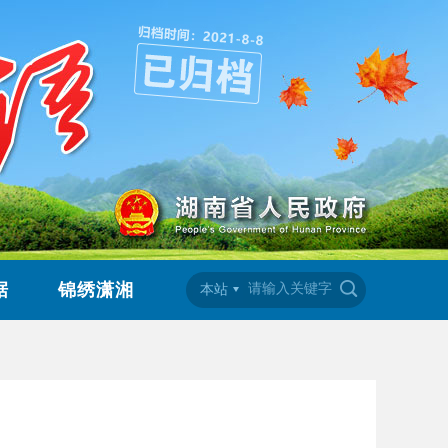
据
锦绣潇湘
本站