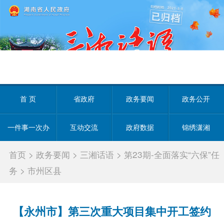
首 页
省政府
政务要闻
政务公开
一件事一次办
互动交流
政府数据
锦绣潇湘
首页
>
政务要闻
>
三湘话语
>
第23期-全面落实“六保”任
务
>
市州区县
【永州市】第三次重大项目集中开工签约