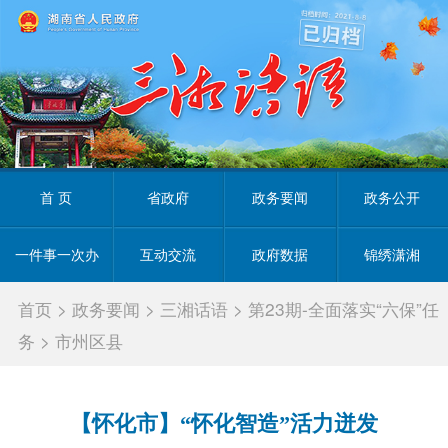
首 页
省政府
政务要闻
政务公开
一件事一次办
互动交流
政府数据
锦绣潇湘
首页
>
政务要闻
>
三湘话语
>
第23期-全面落实“六保”任
务
>
市州区县
【怀化市】“怀化智造”活力迸发