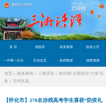
首 页
省政府
政务要闻
政务公开
一件事一次办
互动交流
政府数据
锦绣潇湘
首页
>
政务要闻
>
三湘话语
>
第23期-全面落实“六保”任
务
>
市州区县
【怀化市】270名涉残高考学生喜获“防疫礼