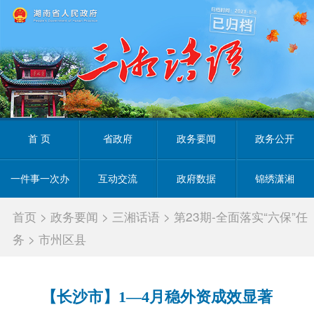
首 页
省政府
政务要闻
政务公开
一件事一次办
互动交流
政府数据
锦绣潇湘
首页
>
政务要闻
>
三湘话语
>
第23期-全面落实“六保”任
务
>
市州区县
【长沙市】1—4月稳外资成效显著