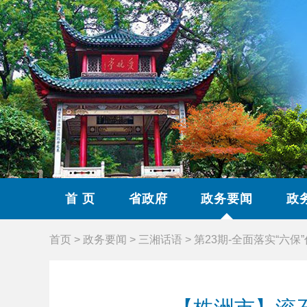
首 页
省政府
政务要闻
政
首页
>
政务要闻
>
三湘话语
>
第23期-全面落实“六保