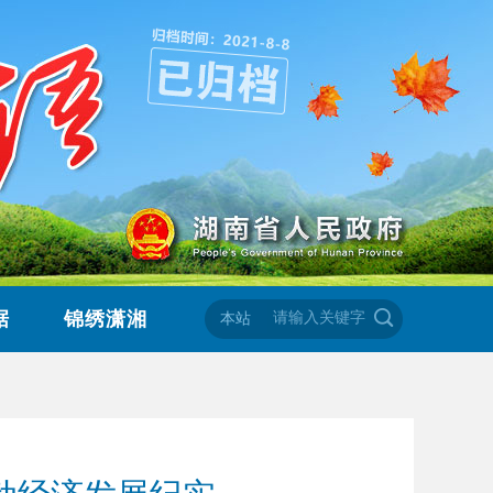
据
锦绣潇湘
本站