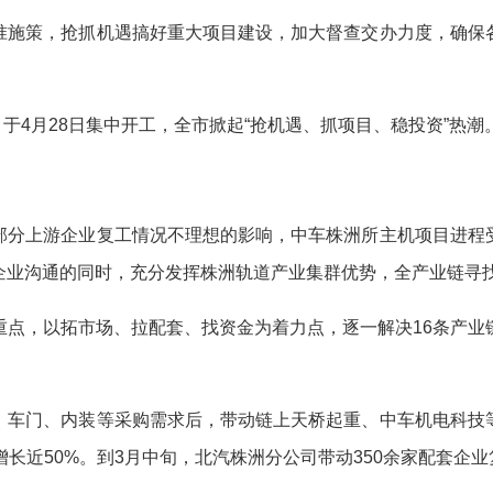
施策，抢抓机遇搞好重大项目建设，加大督查交办力度，确保各
于4月28日集中开工，全市掀起“抢机遇、抓项目、稳投资”热潮
分上游企业复工情况不理想的影响，中车株洲所主机项目进程受
企业沟通的同时，充分发挥株洲轨道产业集群优势，全产业链寻
，以拓市场、拉配套、找资金为着力点，逐一解决16条产业
车门、内装等采购需求后，带动链上天桥起重、中车机电科技等
增长近50%。到3月中旬，北汽株洲分公司带动350余家配套企