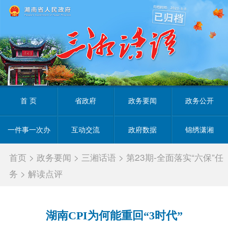
首 页
省政府
政务要闻
政务公开
一件事一次办
互动交流
政府数据
锦绣潇湘
首页
>
政务要闻
>
三湘话语
>
第23期-全面落实“六保”任
务
>
解读点评
湖南CPI为何能重回“3时代”