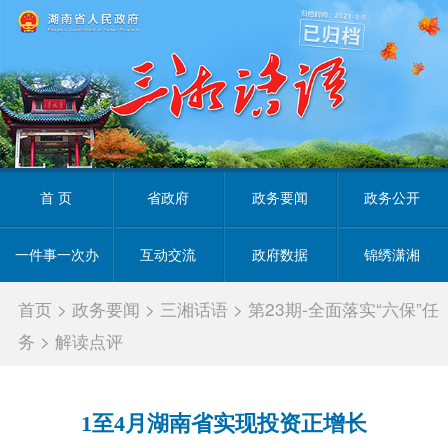
首 页
省政府
政务要闻
政务公开
一件事一次办
互动交流
政府数据
锦绣潇湘
首页
>
政务要闻
>
三湘话语
>
第23期-全面落实“六保”任
务
>
解读点评
1至4月湖南省实现投资正增长