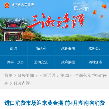
首 页
省政府
政务要闻
政务公开
一件事一次办
互动交流
政府数据
锦绣潇湘
首页
>
政务要闻
>
三湘话语
>
第23期-全面落实“六保”任
务
>
解读点评
进口消费市场迎来黄金期 前4月湖南省消费