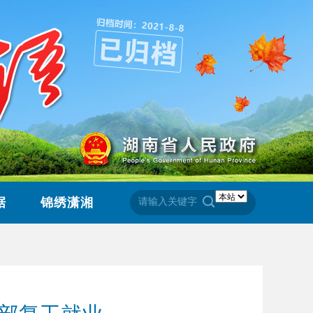
据
锦绣潇湘