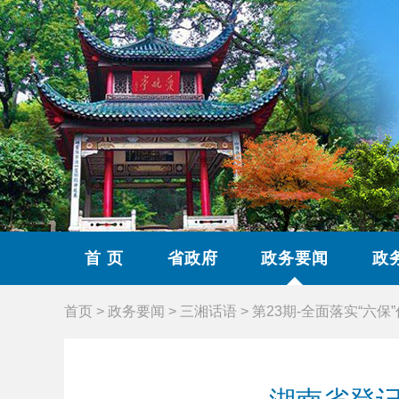
首 页
省政府
政务要闻
政
首页
>
政务要闻
>
三湘话语
>
第23期-全面落实“六保