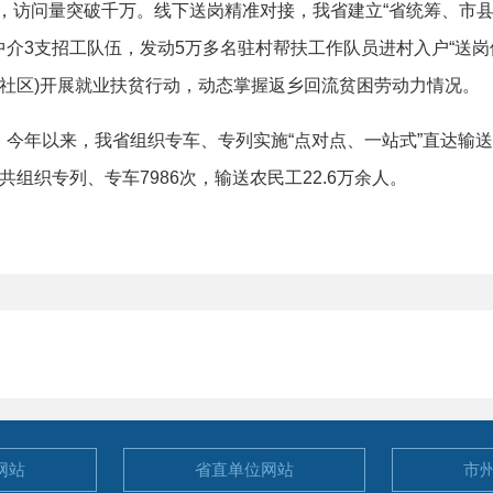
万人，访问量突破千万。线下送岗精准对接，我省建立“省统筹、市
介3支招工队伍，发动5万多名驻村帮扶工作队员进村入户“送岗位
村(社区)开展就业扶贫行动，动态掌握返乡回流贫困劳动力情况。
年以来，我省组织专车、专列实施“点对点、一站式”直达输送
共组织专列、专车7986次，输送农民工22.6万余人。
网站
省直单位
网站
市