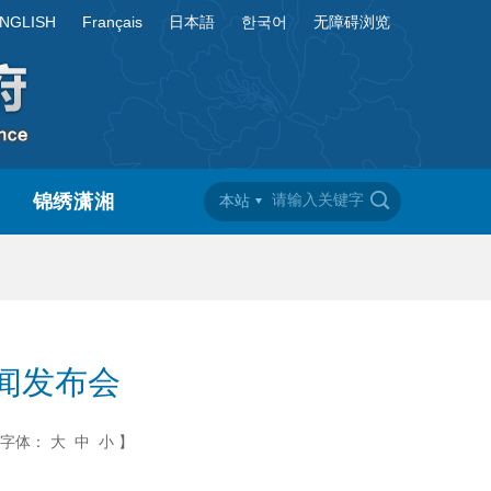
NGLISH
Français
日本語
한국어
无障碍浏览
锦绣潇湘
本站
闻发布会
字体：
大
中
小
】