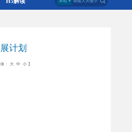
H5解读
本站
发展计划
字体：
大
中
小
】