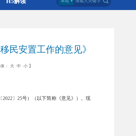
H5解读
本站
库移民安置工作的意见》
字体：
大
中
小
】
22〕25号）（以下简称《意见》）。现