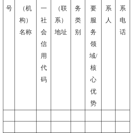
号
（机
一
（联
务
要
系
系
构）
社
系）
类
服
人
电
名称
会
地址
别
务
话
信
领
用
域
/
代
核
码
心
优
势