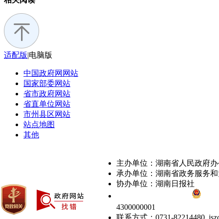
适配版
|
电脑版
中国政府网
网站
国家部委
网站
省市政府
网站
省直单位
网站
市州县区
网站
站点地图
其他
主办单位：湖南省人民政府办
承办单位：湖南省政务服务和
协办单位：湖南日报社
备案号：湘ICP备05000618号
湘公网安
4300000001
联系方式：0731-82214480 