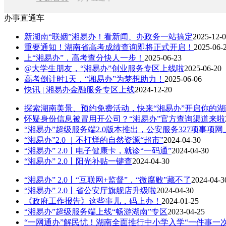
办事直通车
新湖南“联姻”湘易办！看新闻、办政务一站搞定
2025-12-
重要通知！湖南省高考成绩查询即将正式开启！
2025-06-
上“湘易办”，高考查分快人一步！
2025-06-23
@大学生朋友，“湘易办”创业服务专区上线啦
2025-06-20
高考倒计时1天，“湘易办”为梦想助力！
2025-06-06
快讯 | 湘易办金融服务专区上线
2024-12-20
探索湖南美景、预约免费活动，快来“湘易办”开启你的
怀疑身份信息被冒用开公司？“湘易办”官方查询渠道来啦
“湘易办”超级服务端2.0版本推出，公安服务327项事项网
“湘易办”2.0 ｜不打烊的自然资源“超市”
2024-04-30
“湘易办” 2.0丨电子健康卡，就诊“一码通”
2024-04-30
“湘易办” 2.0丨阳光补贴一键查
2024-04-30
“湘易办” 2.0丨“互联网+监督”，“微腐败”藏不了
2024-04-3
“湘易办” 2.0丨省公安厅旗舰店升级啦
2024-04-30
《政府工作报告》这些事儿，码上办！
2024-01-25
“湘易办”超级服务端上线“畅游湖南”专区
2023-04-25
“一网通办”解民忧！湖南全面推行中小学入学“一件事一次