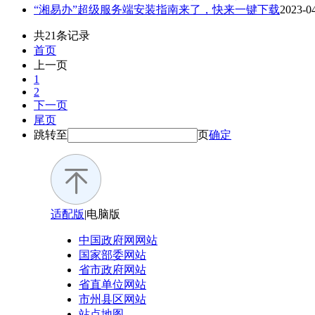
“湘易办”超级服务端安装指南来了，快来一键下载
2023-0
共21条记录
首页
上一页
1
2
下一页
尾页
跳转至
页
确定
适配版
|
电脑版
中国政府网
网站
国家部委
网站
省市政府
网站
省直单位
网站
市州县区
网站
站点地图