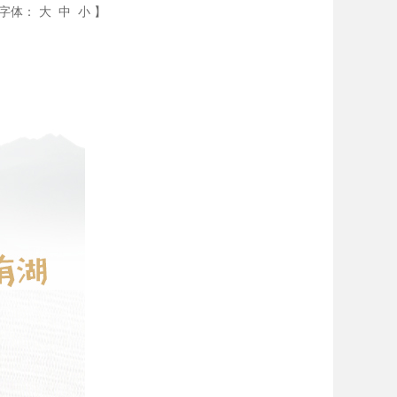
字体：
大
中
小
】