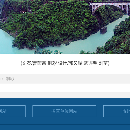
(文案/曹茜茜 荆彩 设计/郭又瑞 武连明 刘苗)
： 荆彩
网站
省直单位
网站
市