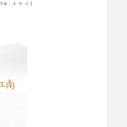
字体：
大
中
小
】