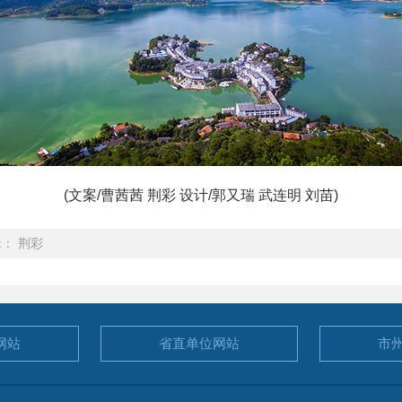
(文案/曹茜茜 荆彩 设计/郭又瑞 武连明 刘苗)
： 荆彩
网站
省直单位
网站
市