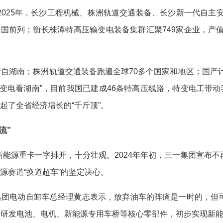
25年，长沙工程机械、株洲轨道交通装备、长沙新一代自主安全
居全国前列；衡长株潭特高压输变电装备集群汇聚749家企业，产值
湖南；株洲轨道交通装备跑遍全球70多个国家和地区；国产计
变电看湖南”，目前我国已建成46条特高压线路，特变电工带动
起了全省经济增长的“千斤顶”。
流”
源重卡一字排开，十分壮观。2024年年初，三一集团宣布不
源赛道“换道超车”的坚定决心。
团电动自卸车总经理黄志表示，放弃油车的阵痛是一时的，但
，研发电池、电机、新能源专用车桥等核心零部件，初步实现新