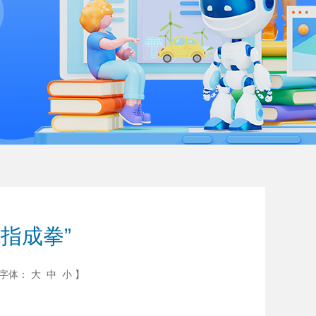
指成拳”
字体：
大
中
小
】