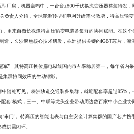
房，机器轰鸣中，一台台±800千伏换流变压器整装待发，即
业相关负责人介绍，全球能源转型和电网升级需求激增，特高压输
更来自衡长株潭特高压输变电装备集群的协同赋能。在这个覆
制造，长沙聚焦核心技术研发，株洲提供关键的IGBT芯片，
”，其特高压换位扁电磁线国内市占率稳居第一，每年省内采购金额
正是集群协同效应的生动缩影。
随处可见。株洲轨道交通装备集群，就近配套率超过85%，
+配套”模式，三一、中联等龙头企业带动周边数百家中小企业
串门”。特高压的智能电表与自主安全计算集群的国产芯片携
形成供需闭环。