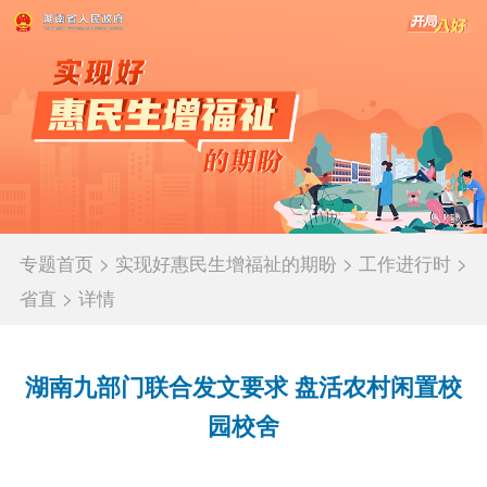
专题首页
>
实现好惠民生增福祉的期盼
>
工作进行时
>
省直
>
详情
湖南九部门联合发文要求 盘活农村闲置校
园校舍