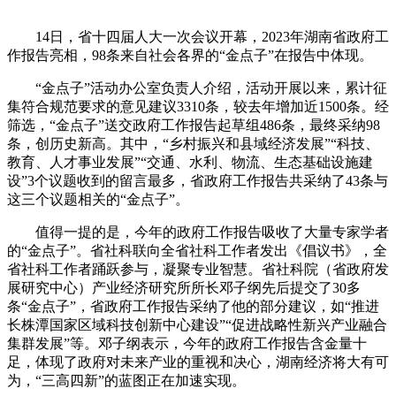
14日，省十四届人大一次会议开幕，2023年湖南省政府工
作报告亮相，98条来自社会各界的“金点子”在报告中体现。
“金点子”活动办公室负责人介绍，活动开展以来，累计征
集符合规范要求的意见建议3310条，较去年增加近1500条。经
筛选，“金点子”送交政府工作报告起草组486条，最终采纳98
条，创历史新高。其中，“乡村振兴和县域经济发展”“科技、
教育、人才事业发展”“交通、水利、物流、生态基础设施建
设”3个议题收到的留言最多，省政府工作报告共采纳了43条与
这三个议题相关的“金点子”。
值得一提的是，今年的政府工作报告吸收了大量专家学者
的“金点子”。省社科联向全省社科工作者发出《倡议书》，全
省社科工作者踊跃参与，凝聚专业智慧。省社科院（省政府发
展研究中心）产业经济研究所所长邓子纲先后提交了30多
条“金点子”，省政府工作报告采纳了他的部分建议，如“推进
长株潭国家区域科技创新中心建设”“促进战略性新兴产业融合
集群发展”等。邓子纲表示，今年的政府工作报告含金量十
足，体现了政府对未来产业的重视和决心，湖南经济将大有可
为，“三高四新”的蓝图正在加速实现。