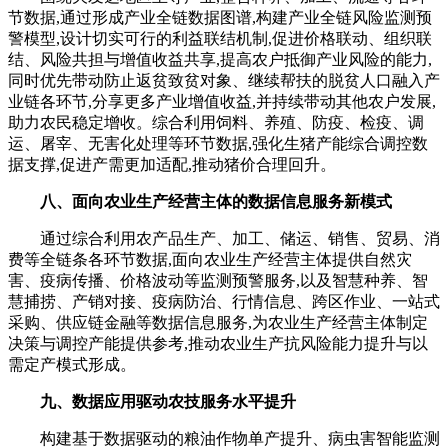
节数据,通过形成产业全链数据图谱,构建产业全链风险监测预
警模型,设计切实可行的利益联结机制,促进价格联动、组织联
结、风险共担与增值收益共享,提高农户抵御产业风险的能力,
同时优先带动防止返贫致贫对象、继续帮扶的脱贫人口融入产
业链各环节,分享更多产业增值收益,并持续带动其他农户发展,
助力农民稳定增收。综合利用饲料、养殖、防疫、检疫、调
运、屠宰、无害化处理等环节数据,强化生猪产能综合调控数
据支撑,促进产需更加适配,推动猪价合理回升。
八、面向农业生产经营主体的数据信息服务新模式
通过综合利用农产品生产、加工、储运、销售、贸易、消
费等全链条各环节数据,面向农业生产经营主体提供自然灾
害、疫病传播、价格波动等监测预警服务,以及智慧种养、智
慧捕捞、产销对接、疫病防治、行情信息、跨区作业、一站式
采购、供应链金融等数据信息服务,为农业生产经营主体制定
决策与调控产能提供参考,推动农业生产抗风险能力提升与以
需定产模式形成。
九、数据应用驱动农技服务水平提升
构建基于数据驱动的粮油作物单产提升、病虫害智能监测