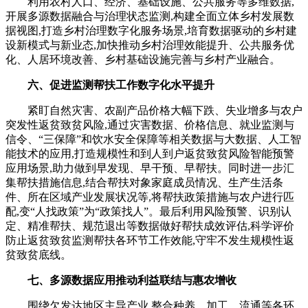
利用农村人口、经济、基础设施、公共服务等多维数据,
开展多源数据融合与治理状态监测,构建全面立体乡村发展数
据视图,打造乡村治理数字化服务场景,培育数据驱动的乡村建
设新模式与新业态,加快推动乡村治理效能提升、公共服务优
化、人居环境改善、乡村基础设施完善与乡村产业融合。
六、促进监测帮扶工作数字化水平提升
紧盯自然灾害、农副产品价格大幅下跌、失业增多与农户
突发性返贫致贫风险,通过灾害数据、价格信息、就业监测与
信令、“三保障”和饮水安全保障等相关数据与大数据、人工智
能技术的应用,打造规模性和到人到户返贫致贫风险智能预警
应用场景,助力做到早发现、早干预、早帮扶。同时进一步汇
集帮扶措施信息,结合帮扶对象家庭成员情况、生产生活条
件、所在区域产业发展状况等,将帮扶政策措施与农户进行匹
配,变“人找政策”为“政策找人”。最后利用风险预警、识别认
定、精准帮扶、规范退出等数据做好帮扶成效评估,科学评价
防止返贫致贫监测帮扶各环节工作效能,守牢不发生规模性返
贫致贫底线。
七、多源数据应用推动利益联结与惠农增收
围绕欠发达地区主导产业,整合种养、加工、流通等各环