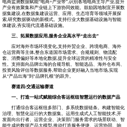
电商监测数据赋能“电商+产业带”,识别各地电商主导产业,提升
产业有效聚集和产业链上下游协同效能。鼓励因地制宜开展数
据集建设,在数据集建设运营、应用、生态培育等领域开展探
索,研究数据驱动的新模式。支持行业大数据基础设施与智能
体建设,夯实现代流通基础设施。
三、拓展数据应用,服务企业高水平“走出去”
应对海外市场环境变化,支持外贸企业、跨境电商、海外
仓运营商等主体,整合东道国市场需求、合规规则、物流配
套、消费偏好等本地化数据,提升全球运营的精准性与安全
性。支持面向品牌出海的合规导航、智能选品、海外仓布局、
投资风险评估等数据服务,帮助企业更好融入当地市场,实现
从“产品出海”到“品牌扎根”的跃升。
赛道四:交通运输赛道
一、打造一站式赋能综合客运枢纽智慧运行的数据产品
打通综合客运枢纽多部门、多系统数据链条。构建智能化
治理、智慧化运行的大数据集。运用生成式人工智能技术,开
发面向出行者、运营企业、决策部门服务需求的场景联动、智
能生成的数据产品大模型,推动打造服务便捷、运营协同、响