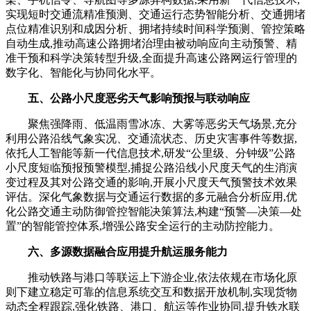
实现短时交通流精准预测、交通运行态势智能分析、交通拥堵
点位精准识别和成因分析、拥堵持续时间科学预测、管控策略
自动生成,推动高速公路拥堵治理由被动响应向主动预警、精
准干预和科学决策转型升级,全面提升高速公路网运行管理的
数字化、智能化与协同化水平。
五、公路小尺度恶劣天气影响预报与联动响应
聚焦强降雨、低温雨雪冰冻、大雾等恶劣天气场景,充分
利用公路沿线气象实况、交通流状态、历史灾害事件等数据,
依托人工智能等新一代信息技术,研发“公里级、分钟级”公路
小尺度短临预报预警模型,捕捉公路沿线小尺度天气的生消演
变过程及其对公路交通的影响,开展小尺度天气预警技术效果
评估。深化气象数据与交通运行数据的多元融合分析应用,优
化公路交通主动防御管控智能决策算法,构建“预警—决策—处
置”的智能管控体系,增强公路安全运行的主动防控能力。
六、多源数据融合应用提升航运服务能力
推动铁路与港口等联运上下游企业,依法依规在市场化原
则下建立稳定可靠的信息系统交互和数据开放机制,实现货物
动态全程跟踪,强化铁路、港口、航运等作业协同,提升铁水联