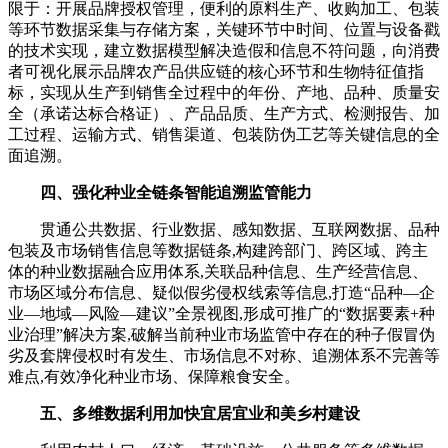
限于：开展品牌授权管理，便利的原料生产、收购加工、包装
等环节数据采集与存储方案，关键环节中时间、位置与设备戳
的技术实现，建立数据模型解决造假和信息不符问题，向消费
者可视化展示品牌农产品供应链的核心环节和生物特征值指
标，实现从生产到销售全过程中的年份、产地、品种、质量安
全（承诺达标合格证）、产品品质、生产方式、检测报告、加
工过程、运输方式、销售渠道、包装防伪工艺等关键信息的全
面追溯。
四、强化种业全链条智能追溯监管能力
贯通公共数据、行业数据、感知数据、互联网数据、品种
包装及市场销售信息等数据链条,构建跨部门、跨区域、跨主
体的种业数据融合应用体系,关联品种信息、生产经营信息、
市场区域分布信息、疑似假劣侵权线索等信息,打造“品种—企
业—地域—风险—建议”全景视图,形成可推广的“数据要素+种
业治理”解决方案,破解当前种业市场监管中存在的种子假冒伪
劣及套牌侵权时有发生、市场信息不对称、追溯体系不完善等
难点,有效净化种业市场、保障粮食安全。
五、多维数据利用加快宜居宜业和美乡村建设