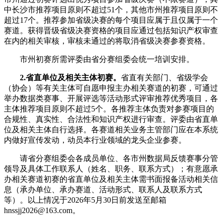
中长沙市推荐项目原则不超过51个，其他市州推荐项目原则不
超过17个。推荐参加省级决赛的每个项目应属于且仅属于一个
赛道。获得晋级省级决赛资格的项目应通过包括知识产权审查
在内的相关审核，审核未通过的将取消省级决赛参赛资格。
市州初赛所需评委由省分赛组委会统一培训安排。
2.省直单位及相关主体初赛。
省直有关部门、省级学会
（协会）等有关主体可自愿申报主办相关赛道的初赛，可通过
举办数据类赛事、开展评选等活动形式评审推荐优秀项目，各
主体推荐项目原则不超过5个。各推荐主体负责对参赛项目的
合规性、真实性、合法性和知识产权进行审查。评委由省直单
位及相关主体自行选择。各赛道相关业务主管部门应在本系统
内做好宣传发动，动员本行业领域的龙头企业参赛。
请省分赛组委会各成员单位、各市州数据局反馈赛事分管
领导及具体工作联系人（姓名、职务、联系方式）；有意愿承
办相关赛道初赛的省直单位及相关主体需书面报备活动相关信
息（承办单位、承办赛道、活动形式、联系人及联系方式
等）。以上情况于2026年5月30日前发送至邮箱
hnssjj2026@163.com。