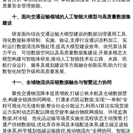
质量安全管理效能。
十、面向交通运输领域的人工智能大模型与高质量数据集
建设
研发面向综合交通运输大模型建设的数据治理通用工具,
强化数据标准研制、实施、验证,支撑行业通识语料加工、实
时运行数据清洗和预处理,提高大模型建设效率。依托算法算
力平台、可信数据空间以及高质量数据集建设,开展多模态大
模型构建与智能体研发,推动人工智能技术在公路、水路、民
航行业运行、服务及规划建设等方面融合创新应用,助力行业
数智化转型升级和高质量发展。
十一、全域物流供应链数据融合与智慧运力协同
聚焦交通物流降本提质增效,打破公铁水航及仓储数据壁
垒,构建全链路协同网络。打通多式联运数据,实现“一单制”全
程可视化与无缝衔接;整合社会分散运力,利用AI算法实现货源
运力实时动态匹配以降低空驶率;融合物联网感知、环境监测
数据,对冷链、危化品运输等场景实施全流程状态主动预警,打
通产供销数据链,优化库存布局及末端配送体系;建立碳足迹核
算体系,科学规划低碳运输路径,推动物流向“全网协同、智能决