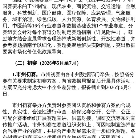
国赛要求的工业制造、现代农业、商贸流通、交通运输、金融
服务、科技创新、医疗健康、医疗保障、应急管理、气象服
务、城市治理、绿色低碳、人力资源、体育发展、文物保护利
用、中医药等16个行业赛道和数据基础设施1个专业赛道。分
赛组委会针对每个赛道分别制定赛题指南（详见附件1）。鼓
励地方结合发展需求合理选择或新增创新性、开放性赛道，并
参考赛题指南予以细化，赛题要聚焦解决实际问题，突出数据
要素市场化价值化政策导向。
（二）初赛（2026年5月至7月）
1.
市州初赛。
市州初赛由各市州数据部门牵头，按照省分
赛有关要求制定初赛方案，向省数据局报备后开展具体活动，
方案应充分考虑大中小企业差异性，报备截止到2026年6月5
日。
市州初赛举办方负责对参赛团队资格和参赛方案的合规
性、真实性、合法性进行审查，确保比赛公开、公平、公正，
可配合赛事组织开展赛题宣讲、供需对接、调研交流等系列宣
传推广活动。市州初赛在赛道组织安排上，可因地制宜选择贴
合当地产业的赛道，并结合产业发展需求进一步细化赛题。各
市州通过初赛评选出优秀项目参加省级决赛（不限赛道），其