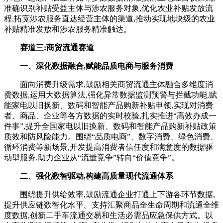
准确识别补贴受益主体与涉农服务对象,优化农业补贴发放流
程,拓宽涉农服务直达经营主体的渠道,推动实现地块级的农业
补贴精准发放和涉农服务精准触达。
赛道三:商贸流通赛道
一、深化数据融合,赋能品质电商与服务消费
面向消费升级需求,鼓励相关商贸流通主体融合多维度消
费数据,运用大数据算法,强化异常数据监测预警与拦截功能,赋
能家电以旧换新、数码和智能产品购新补贴申领,实现对消费
者、商品、企业等各方数据的实时校验,扎实推进“高效办成一
件事”,提升全国家电以旧换新、数码和智能产品购新补贴政策
质效和防风险能力。围绕“品质电商”、数字消费、绿色消费、
循环消费等新场景,开发提高消费者信任度和满意度的数据驱
动型服务,助力企业从“流量竞争”转向“价值竞争”。
二、强化数智驱动,构建高质量现代流通体系
围绕提升供给效率,鼓励流通企业打通上下游各环节数据,
提升供应链数智化水平。支持汇聚商品全生命周期和流通全维
度数据,创新二手车流通交易和生活必需品应急保供方式。以