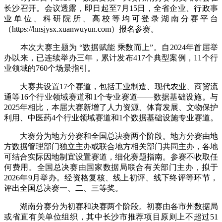
长沙召开。会议透露，即日起至7月15日，全省企业、行政事
业单位、科研院所、高校等均可登录湖南分赛平台
（https://hnsjysx.xuanwuyun.com）报名参赛。
本次大赛主题为 “数据赋能 乘数而上”。自2024年首届举
办以来，已连续举办三年，累计发布417个典型案例，11个行
业领域的760个场景指引。
大赛共设置17个赛道，包括工业制造、现代农业、商贸流
通等16个行业领域赛道和1个专业赛道——数据基础设施。与
2025年相比，本届大赛新增了人力资源、体育发展、文物保护
利用、中医药4个行业领域赛道和1个数据基础设施专业赛道。
大赛分为地方分赛和全国总决赛两个阶段。地方分赛由地
方数据管理部门独立主办或联合地方相关部门共同主办，各地
可结合实际因地制宜设置赛道，细化赛题指南。参赛不收取任
何费用。全国总决赛由国家数据局联合有关部门主办，拟于
2026年9月举办。经资格复核、线上初评、线下终评等环节，
评出全国总决赛一、二、三等奖。
湖南分赛分为初赛和决赛两个阶段。初赛由各市州数据局
或省直有关单位组织，其中长沙市推荐项目原则上不超过51