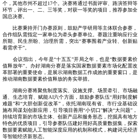
个，其他市州不超过17个。决赛将通过书面评审、路演答辩等
环节，评出一、二、三等奖，对获一等奖的项目，推荐参加全
国总决赛。
比赛秉持开门办赛原则，鼓励产学研用等主体联合参赛，
合作组队需指定一家单位为牵头参赛单位。赛题注重响应行业
所期、民生所盼、治理所需，突出“赛事围着产业转、创新贴
着需求干”。
会议指出，今年是“十五五”开局之年，也是“数据要素价
值释放年”。办好湖南分赛是落实国家数据要素市场化配置改
革部署的重要使命，是展示湖南数据工作成效的重要窗口，是
推动湖南数据要素价值释放的务实举措。
湖南分赛将聚焦制度落实、设施支撑、场景牵引、市场融
通、生态培育、赋能AI六个方面，鼓励参赛队伍“用好制度解
难题”和“大胆创新促改革”，依托湖南现有省、市行业基础设
施布局谋划创新应用，引导项目善用“小切口”解决“大问题”，
持续培育新的市场主体、创新产品和服务形态，挖掘具有地方
特色的优质项目，引导参赛队伍建好用好高质量数据集，探索
数据要素赋能人工智能深度应用的机制和模式，构建词元经济
等智能经济新形态。