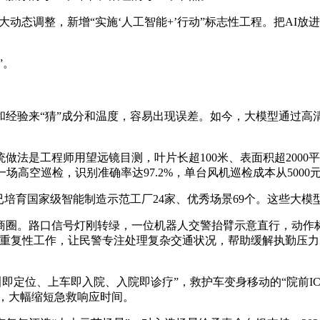
态调整，新增“实施‘人工智能+’行动”标志性工程。把AI放
”。
验来“猜”成分和温度，容易出现误差。如今，大模型通过高
是工程师用望远镜目测，叶片长超100米、表面积超2000
高空巡检，识别准确率达97.2%，单台风机巡检成本从5000元降
育国家级智能制造示范工厂24家、优秀场景69个。这些大模型
商圈。路口信号灯刚转绿，一位机器人交警抬臂示意直行，动作
担重复性工作，让民警专注处理复杂交通状况，帮助缓解执勤压力
定位、上车即入院、入院即诊疗”，救护车变身移动的“院前IC
，大幅缩短急救响应时间。