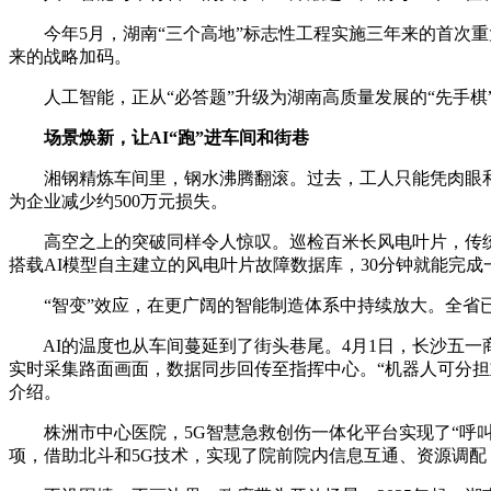
今年5月，湖南“三个高地”标志性工程实施三年来的首次重大动
来的战略加码。
人工智能，正从“必答题”升级为湖南高质量发展的“先手棋
场景焕新，让AI“跑”进车间和街巷
湘钢精炼车间里，钢水沸腾翻滚。过去，工人只能凭肉眼和经
为企业减少约500万元损失。
高空之上的突破同样令人惊叹。巡检百米长风电叶片，传统做法
搭载AI模型自主建立的风电叶片故障数据库，30分钟就能完成一场
“智变”效应，在更广阔的智能制造体系中持续放大。全省已培
AI的温度也从车间蔓延到了街头巷尾。4月1日，长沙五一
实时采集路面画面，数据同步回传至指挥中心。“机器人可分
介绍。
株洲市中心医院，5G智慧急救创伤一体化平台实现了“呼叫即
项，借助北斗和5G技术，实现了院前院内信息互通、资源调配