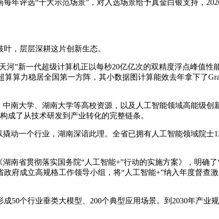
年评选“十大示范场景”，对入选场景给予真金白银支持，2026
枝叶，层层深耕这片创新生态。
河”新一代超级计算机正以每秒20亿亿次的双精度浮点峰值性能
超算算力稳居全国第一方阵，其小数据图计算能效去年拿下了Graph
中南大学、湖南大学等高校资源，以及人工智能领域高能级创新平
同构成了从技术研发到产业转化的完整链条。
动一个行业，湖南深谙此理。全省已拥有人工智能领域院士12人
《湖南省贯彻落实国务院“人工智能+”行动的实施方案》，明确了
。省政府成立高规格工作领导小组，将“人工智能+”纳入年度督查
50个行业垂类大模型、200个典型应用场景。到2030年产业规