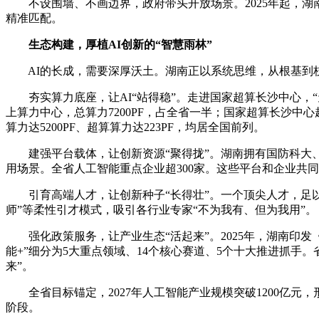
不设围墙、不画边界，政府带头开放场景。2025年起，湖南每
精准匹配。
生态构建，厚植AI创新的“智慧雨林”
AI的长成，需要深厚沃土。湖南正以系统思维，从根基到
夯实算力底座，让AI“站得稳”。走进国家超算长沙中心，“天
上算力中心，总算力7200PF，占全省一半；国家超算长沙中心
算力达5200PF、超算算力达223PF，均居全国前列。
建强平台载体，让创新资源“聚得拢”。湖南拥有国防科大、
用场景。全省人工智能重点企业超300家。这些平台和企业共
引育高端人才，让创新种子“长得壮”。一个顶尖人才，足以撬
师”等柔性引才模式，吸引各行业专家“不为我有、但为我用”。
强化政策服务，让产业生态“活起来”。2025年，湖南印发
能+”细分为5大重点领域、14个核心赛道、5个十大推进抓手
来”。
全省目标锚定，2027年人工智能产业规模突破1200亿元，形成
阶段。