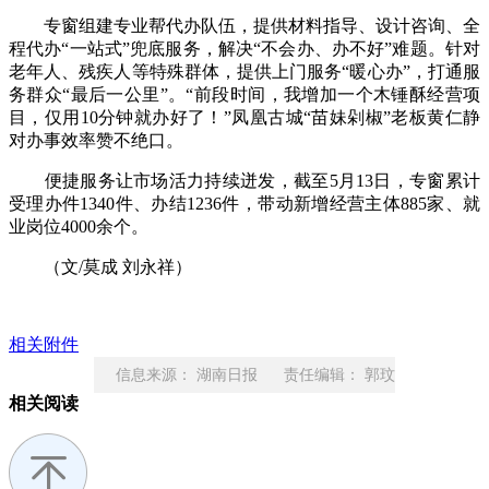
专窗组建专业帮代办队伍，提供材料指导、设计咨询、全
程代办“一站式”兜底服务，解决“不会办、办不好”难题。针对
老年人、残疾人等特殊群体，提供上门服务“暖心办”，打通服
务群众“最后一公里”。“前段时间，我增加一个木锤酥经营项
目，仅用10分钟就办好了！”凤凰古城“苗妹剁椒”老板黄仁静
对办事效率赞不绝口。
便捷服务让市场活力持续迸发，截至5月13日，专窗累计
受理办件1340件、办结1236件，带动新增经营主体885家、就
业岗位4000余个。
（文/莫成 刘永祥）
相关附件
信息来源： 湖南日报 责任编辑： 郭玟
相关阅读