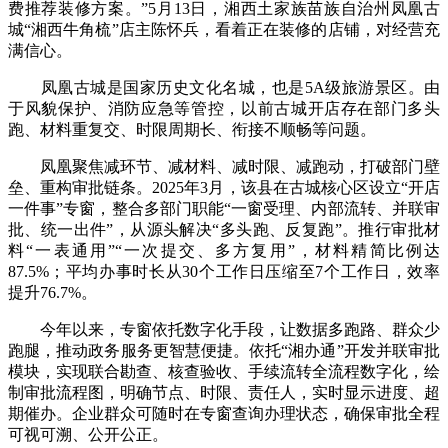
费推荐装修方案。”5月13日，湘西土家族苗族自治州凤凰古
城“湘西牛角梳”店主陈怀兵，看着正在装修的店铺，对经营充
满信心。
凤凰古城是国家历史文化名城，也是5A级旅游景区。由
于风貌保护、消防应急等管控，以前古城开店存在部门多头
跑、材料重复交、时限周期长、衔接不顺畅等问题。
凤凰聚焦减环节、减材料、减时限、减跑动，打破部门壁
垒、重构审批链条。2025年3月，该县在古城核心区设立“开店
一件事”专窗，整合多部门职能“一窗受理、内部流转、并联审
批、统一出件”，从源头解决“多头跑、反复跑”。推行审批材
料“一表通用”“一次提交、多方复用”，材料精简比例达
87.5%；平均办事时长从30个工作日压缩至7个工作日，效率
提升76.7%。
今年以来，专窗依托数字化手段，让数据多跑路、群众少
跑腿，推动政务服务更智慧便捷。依托“湘办通”开发并联审批
模块，实现联合勘查、核查验收、手续流转全流程数字化，绘
制审批流程图，明确节点、时限、责任人，实时显示进度、超
期催办。企业群众可随时在专窗查询办理状态，确保审批全程
可视可溯、公开公正。