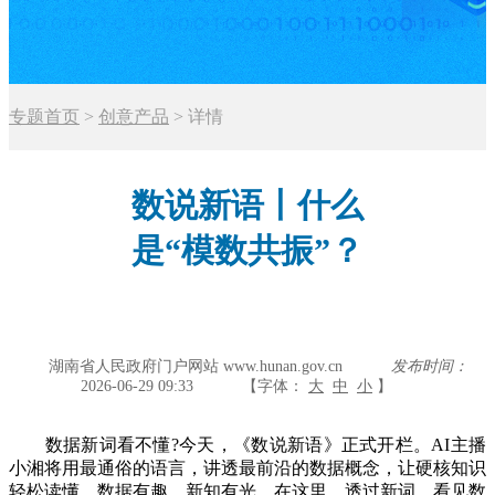
专题首页
>
创意产品
>
详情
数说新语丨什么
是“模数共振”？
湖南省人民政府门户网站 www.hunan.gov.cn
发布时间：
2026-06-29 09:33
【字体：
大
中
小
】
数据新词看不懂?今天，《数说新语》正式开栏。AI主播
小湘将用最通俗的语言，讲透最前沿的数据概念，让硬核知识
轻松读懂。数据有趣，新知有光。在这里，透过新词，看见数