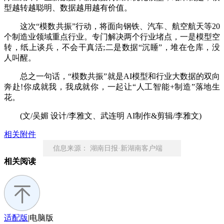
型越转越聪明、数据越用越有价值。
这次“模数共振”行动，将面向钢铁、汽车、航空航天等20
个制造业领域重点行业。专门解决两个行业堵点，一是模型空
转，纸上谈兵，不会干真活;二是数据“沉睡”，堆在仓库，没
人叫醒。
总之一句话，“模数共振”就是AI模型和行业大数据的双向
奔赴!你成就我，我成就你，一起让“人工智能+制造”落地生
花。
(文/吴媚 设计/李雅文、武连明 AI制作&剪辑/李雅文)
相关附件
信息来源： 湖南日报·新湖南客户端
相关阅读
责任编辑： 王格格
适配版
|
电脑版