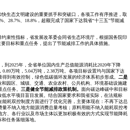
加快生态文明建设的重要抓手和突破口，各项工作有序推进，取
%、28.7%、18.8%，超额完成了国家下达我省“十三五”节能减
排约束性指标，省发展改革委会同省生态环境厅，根据国务院印
主要目标和重点任务，提出了节能减排工作的具体措施。
2025年，全省单位国内生产总值能源消耗比2020年下降
89万吨，5.04万吨，2.38万吨。各项目标设置均与国家下达
增量得到有效控制，绿色低碳循环发展的经济体系初步形成。
二是
业和园区、城镇、交通、农业农村、公共机构、环境基础设施建
重点任务。
三是健全节能减排政策机制
。
面向碳达峰碳中和目标
放低水平项目盲目发展。结合国家要求和我省实际，在法规标
在能耗双控制度方面进行了优化完善，主要体现在：不再下达总
费量不纳入地方能源消费总量考核；原料用能不纳入能耗双控考
地方、各行业以及市场主体以更加积极有效的方式实现节能降耗
标和任务落细落地。