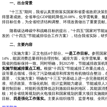
一、出台背景
“十三五”期间，我省认真贯彻落实国家和省委省政府决策部
得显著成效。全省单位GDP能耗降低20.08%，化学需氧量、氨氮、
排目标任务，为全省经济结构调整、环境改善做出了重要贡献
随着碳达峰碳中和战略目标的提出，“十四五”国家对节能减
发的《“十四五”节能减排综合工作方案》，结合我省实际，研
二、主要内容
《实施方案》正文包括4个部分。
一是工作目标。
参照国家
14%，能源消费总量得到合理控制。减排方面，化学需氧量、氨氮、
我省的指标保持一致。同时明确，到2025年，节能减排政策
实施节能减排重点工程
。
根据“十四五”节能减排工作重点难
设等重点领域，强化了污染物减排和挥发性有机物综合整治，
愿景，《实施方案》明确在“十三五”的基础上进一步完善能
准、经济政策、市场化机制、统计监测能力建设、节能减排人
量控制目标，对能耗强度降低达到激励目标的地区，其能源消
核；对全省统筹规划的火电项目和国家规划的重大项目实施能
目标。
四是强化工作落实。
主要从组织领导、监督考核、全民