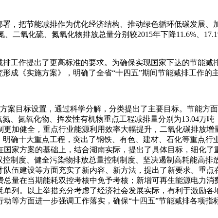
署，把节能减排作为优化经济结构、推动绿色循环低碳发展、
二氧化硫、氮氧化物排放总量分别较2015年下降11.6%、17.1
。
排工作提出了更高标准的要求。为确保实现国家下达的节能减
究形成《实施方案》，明确了全省“十四五”期间节能减排工作的
方案目标设置，通过科学分解，分类提出了主要目标。节能方面，到
氮氧化物、挥发性有机物重点工程减排量分别为13.04万吨，0.
机制更加健全，重点行业能源利用效率大幅提升，二氧化碳排放
点，明确十大重点工程，突出了钢铁、有色、建材、石化等重点行
在国家方案的基础上，结合湖南实际，提出了具体目标，细化了
耗双控制度、健全污染物排放总量控制制度、坚决遏制高耗能高排
才队伍建设等方面充实了新内容、新方法，提出了新要求。重点
费总量在当期能耗双控考核中免予考核；新增可再生能源电力消
耗单列。以上举措充分考虑了经济社会发展实际，有利于激励各
行动等方面进一步强调工作落实，确保“十四五”节能减排各项指