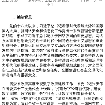
2022-03-30
发布时间：
2022-03-30 18:10
【字体：
大
中
小
】
一、编制背景
党的十八大以来，习近平总书记着眼时代发展大势和国际
国内大局，就网络安全和信息化工作提出一系列新理念新思想
新战略，形成了习近平总书记关于网络强国的重要思想。网络
强国重要思想既是习近平新时代中国特色社会主义思想的重要
组成部分，也是运用马克思主义立场观点方法引领我国信息化
发展的行动指南。加强数字政府建设是信息化时代全面贯彻习
近平新时代中国特色社会主义思想的必然要求，是坚持以人民
为中心的发展思想的内在要求，是推进政府治理体系和治理能
力现代化的重要途径，是数字湖南的重要组成部分，对全面落
实“三高四新”战略定位和使命任务、全面建设社会主义现代化
新湖南具有重要意义。
省委省政府高度重视数字政府建设工作，省委书记张庆伟
在省委第十二次党代会上强调，“打造数字经济新优势，建设
数字湖南、数字政府、数字社会，让数字文明造福全省人
民”。省长毛伟明作出具体要求，“坚持系统思维、问题导向和
数据为重，做到全省一盘棋谋划、一体化推动、一张网布局，