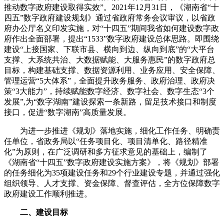
推动数字政府建设取得实效”。2021年12月31日，《湖南省“十
四五”数字政府建设规划》通过省政府常务会议审议，以省政
府办公厅名义印发实施，对“十四五”期间我省如何建设数字政
府作出全面部署，提出“1533”数字政府建设总体思路。即围绕
建设“上接国家、下联市县、横向到边、纵向到底”的“大平台
支撑、大系统共治、大数据赋能、大服务惠民”的数字政府总
目标，构建基础支撑、数据资源利用、业务应用、安全保障、
管理运营“5大体系”，全面提升政务服务、政府治理、政府决
策“3大能力”，持续赋能数字经济、数字社会、数字生态“3个
发展”,为“数字湖南”建设探索一条新路，留足技术接口和制度
接口，促进“数字湖南”高质量发展。
为进一步推进《规划》落地实施，细化工作任务、明确责
任单位，省政务局以“任务项目化、项目清单化、路径精准
化”为原则，在广泛调研和多方征求意见的基础上，编制了
《湖南省“十四五”数字政府建设实施方案》，将《规划》部署
的任务细化为35项建设任务和29个行业建设专题，并通过强化
组织领导、人才支撑、资金保障、督查评估，全方位保障数字
政府建设工作顺利推进。
二、建设目标