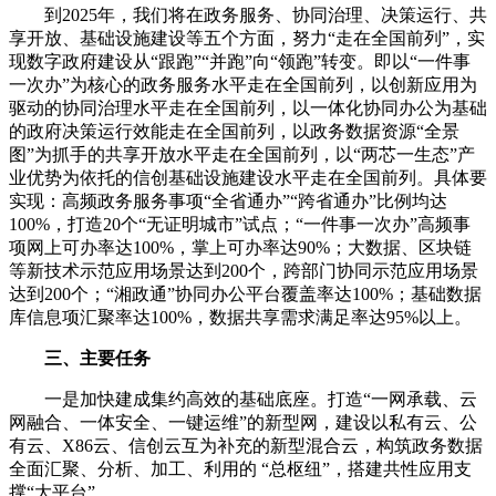
到2025年，我们将在政务服务、协同治理、决策运行、共
享开放、基础设施建设等五个方面，努力“走在全国前列”，实
现数字政府建设从“跟跑”“并跑”向“领跑”转变。即以“一件事
一次办”为核心的政务服务水平走在全国前列，以创新应用为
驱动的协同治理水平走在全国前列，以一体化协同办公为基础
的政府决策运行效能走在全国前列，以政务数据资源“全景
图”为抓手的共享开放水平走在全国前列，以“两芯一生态”产
业优势为依托的信创基础设施建设水平走在全国前列。具体要
实现：高频政务服务事项“全省通办”“跨省通办”比例均达
100%，打造20个“无证明城市”试点；“一件事一次办”高频事
项网上可办率达100%，掌上可办率达90%；大数据、区块链
等新技术示范应用场景达到200个，跨部门协同示范应用场景
达到200个；“湘政通”协同办公平台覆盖率达100%；基础数据
库信息项汇聚率达100%，数据共享需求满足率达95%以上。
三、主要任务
一是加快建成集约高效的基础底座。打造“一网承载、云
网融合、一体安全、一键运维”的新型网，建设以私有云、公
有云、X86云、信创云互为补充的新型混合云，构筑政务数据
全面汇聚、分析、加工、利用的 “总枢纽”，搭建共性应用支
撑“大平台”。