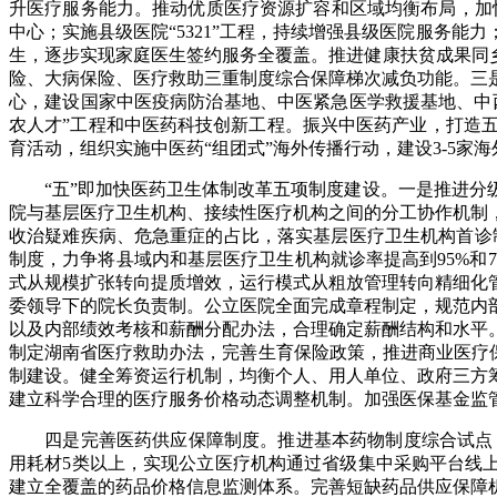
升医疗服务能力。推动优质医疗资源扩容和区域均衡布局，加快“
中心；实施县级医院“5321”工程，持续增强县级医院服务
生，逐步实现家庭医生签约服务全覆盖。推进健康扶贫成果同
险、大病保险、医疗救助三重制度综合保障梯次减负功能。三
心，建设国家中医疫病防治基地、中医紧急医学救援基地、中
农人才”工程和中医药科技创新工程。振兴中医药产业，打造五
育活动，组织实施中医药“组团式”海外传播行动，建设3-5家海
“五”即加快医药卫生体制改革五项制度建设。一是推进分级
院与基层医疗卫生机构、接续性医疗机构之间的分工协作机制
收治疑难疾病、危急重症的占比，落实基层医疗卫生机构首诊制
制度，力争将县域内和基层医疗卫生机构就诊率提高到95%和
式从规模扩张转向提质增效，运行模式从粗放管理转向精细化
委领导下的院长负责制。公立医院全面完成章程制定，规范内
以及内部绩效考核和薪酬分配办法，合理确定薪酬结构和水平
制定湖南省医疗救助办法，完善生育保险政策，推进商业医疗
制建设。健全筹资运行机制，均衡个人、用人单位、政府三方
建立科学合理的医疗服务价格动态调整机制。加强医保基金监
四是完善医药供应保障制度。推进基本药物制度综合试点，逐
用耗材5类以上，实现公立医疗机构通过省级集中采购平台线上
建立全覆盖的药品价格信息监测体系。完善短缺药品供应保障