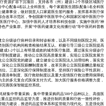
医疗资源扩容下沉项目，支持各市（州）建设1-2个市级区域医疗
务中心配备4名以上全科医生，每个家庭医生团队配备1名全科医
生健康事业，做好脱贫人口家庭医生签约服务，发挥基本医疗保
综合改革示范区，争创国家中医医学中心和国家区域中医医疗中
医医疗中心。加强中医药人才培养和科技创新，实施中医药“神
特色产业集群。开展“中医药健康文化传播行动”等中医药科普教
建立分级诊疗病种目录和转诊标准，以及不同级别医院之间、医
类别医疗机构间检查检验结果互认。积极引导三级公立医院提高
建成1-2个以上有明显成效的城市医疗集团。通过落实分级诊疗
院管理制度建设。推动公立医院高质量发展，实现公立医院发展方
化公立医院党的建设，建立健全公立医院法人治理结构，落实党
。深化公立医院薪酬制度改革，改革完善公立医院薪酬总量核定
岗位。三是深化医疗保障制度改革。坚持医疗保险公平性原则，
待遇清单制度、医疗救助制度以及重大疫情医疗救治费用保障机
为主的多元复合式医保支付方式。加大医疗服务价格调整力度，
和完善医保智能监控系统。
材集中带量采购，集中带量采购药品500个品种以上、高值医
加大重点监控药品监管力度，推进仿制药质量和疗效一致性评价，
管能力建设，推进药品监管体系和监管能力现代化。五是强化医