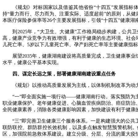
《规划》对标国家以及借鉴其他省份“十四五”发展指标体
持“量力而行、尽力而为、注重实际、适度超前”的原则，从
本医疗保险参保率等26个主要发展指标，引领“十四五”健康湖
到2025年，“大卫生、大健康”工作格局稳步构建，公共
高，健康产业竞争力有效增强，有利于健康的生态环境、社会环
儿死亡率、5岁以下儿童死亡率、孕产妇死亡率等主要健康指
展望2035年，健康湖南建设将高质量完成，卫生健康事业
水平，健康公平基本实现。
四、谋定长远之策，部署健康湖南建设重点任务
《规划》以推动高质量发展为主线，以体制机制改革为动力，
“一”即全面实施一项行动——健康湖南行动。落实预防为主
职业健康保护、老年健康促进、心脑血管疾病防治、癌症防治
全民健康素养，消除各类健康影响因素，加快建设有利于健康
“三”即完善卫生健康三个服务体系。一是构建强大的公共卫
联防联控、群防群控长效机制，以及多点触发智慧预警机制。
区，加强院前急救体系建设。建立分级、分层、分流的重大疫