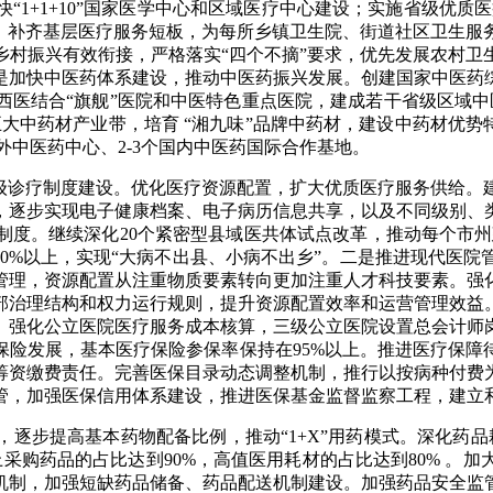
1+1+10”国家医学中心和区域医疗中心建设；实施省级优质
能力；补齐基层医疗服务短板，为每所乡镇卫生院、街道社区卫生服
乡村振兴有效衔接，严格落实“四个不摘”要求，优先发展农村卫
是加快中医药体系建设，推动中医药振兴发展。创建国家中医药
西医结合“旗舰”医院和中医特色重点医院，建成若干省级区域中
大中药材产业带，培育 “湘九味”品牌中药材，建设中药材优势
外中医药中心、2-3个国内中医药国际合作基地。
诊疗制度建设。优化医疗资源配置，扩大优质医疗服务供给。
，逐步实现电子健康档案、电子病历信息共享，以及不同级别、
度。继续深化20个紧密型县域医共体试点改革，推动每个市州
70%以上，实现“大病不出县、小病不出乡”。二是推进现代医
管理，资源配置从注重物质要素转向更加注重人才科技要素。强
部治理结构和权力运行规则，提升资源配置效率和运营管理效益
。强化公立医院医疗服务成本核算，三级公立医院设置总会计师
保险发展，基本医疗保险参保率保持在95%以上。推进医疗保障
筹资缴费责任。完善医保目录动态调整机制，推行以按病种付费
管，加强医保信用体系建设，推进医保基金监督监察工程，建立
步提高基本药物配备比例，推动“1+X”用药模式。深化药品耗
采购药品的占比达到90%，高值医用耗材的占比达到80% 。
机制，加强短缺药品储备、药品配送机制建设。加强药品安全监