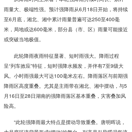
雨量大、极端性强。预计强降雨从6月18日开始，将持续
至6月底，湘北、湘中累计雨量普遍可达250至400毫
米，局地或达600毫米，部分县（市、区）雨量可能接近
或突破当地极值。
此轮降雨夜雨特征显著、短时雨强大。降雨过程
呈“列车效应”特征，短时强降水频发，并伴有7至9级大
风。小时雨强最大可达100毫米左右。降雨落区与前期强
降雨区高度重叠。尤其是主雨带在湘北、湘中摆动，与5
月16日至28日湖南的强降雨落区基本重叠，灾害叠加风
险高。
“此轮强降雨最大特点是摆动导致重叠。唐明晖说，
大尺度环流背景形成“摆动”的舞台，副高是引导暖湿气流