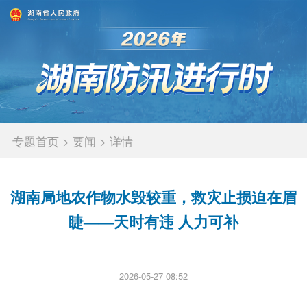
专题首页
>
要闻
>
详情
湖南局地农作物水毁较重，救灾止损迫在眉
睫——天时有违 人力可补
2026-05-27 08:52