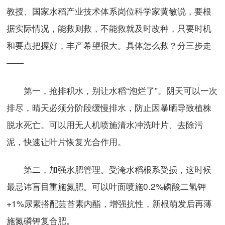
教授、国家水稻产业技术体系岗位科学家黄敏说，要根
据实际情况，能救则救，不能救就及时改种，只要时机
和要点把握好，丰产希望很大。具体怎么救？分三步走
——
第一，抢排积水，别让水稻“泡烂了”。阴天可以一次
排尽，晴天必须分阶段缓慢排水，防止因暴晒导致植株
脱水死亡。可以用无人机喷施清水冲洗叶片、去除污
泥，快速让叶片恢复光合作用。
第二，加强水肥管理。受淹水稻根系受损，这时候
最忌讳盲目重施氮肥。可以叶面喷施0.2%磷酸二氢钾
+1%尿素搭配芸苔素内酯，增强抗性，新根萌发后再薄
施氮磷钾复合肥。