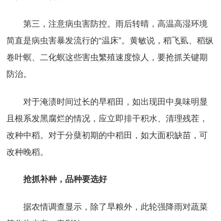
第三，注意病虫害防控。雨后转晴，高温高湿环境
简直是病虫害暴发流行的“温床”。黄敏说，稻飞虱、稻纵
卷叶螟、二化螟这些害虫繁殖速度惊人，要抢抓关键期
防治。
对于淹渍时间过长的早稻田，如出现田中臭味明显
且根系发黑腐烂的情况，应立即排干积水、清理残茬，
改种中稻。对于分蘖初期的中稻田，如大面积缺苗，可
改种晚稻。
抢抓补种，品种要选好
据农情调查显示，除了旱粮外，此轮强降雨对蔬菜