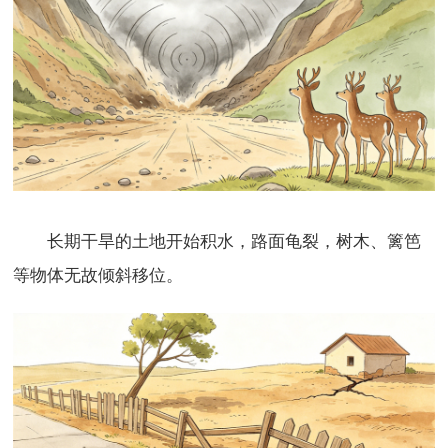
长期干旱的土地开始积水，路面龟裂，树木、篱笆
等物体无故倾斜移位。