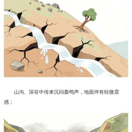
山沟、深谷中传来沉闷轰鸣声，地面伴有轻微震
感；