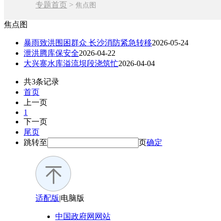
专题首页
>
焦点图
焦点图
暴雨致洪围困群众 长沙消防紧急转移
2026-05-24
泄洪腾库保安全
2026-04-22
大兴寨水库溢流坝段浇筑忙
2026-04-04
共3条记录
首页
上一页
1
下一页
尾页
跳转至
页
确定
适配版
|
电脑版
中国政府网
网站