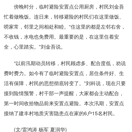
傍晚时分，临时避险安置点公用厨房，村民刘金吾
忙着做晚饭。连日来，转移避险的村民们在这里做饭、
唠家常，邻里之间相处和睦。“住这里的都是左邻右舍，
不收钱，水电也免费用。最重要的是，在这里住着安
全，心里踏实。”刘金吾说。
“以前汛期动员转移，村民顾虑多、配合度低，劝说
费时费力。如今有了临时避险安置点，居住条件好、生
活有保障，村民的思想彻底转变了。”刘科说，现在只要
接到险情预警，村干部一声提醒，大家都会主动配合，
第一时间收拾物品前来安置点避险。本次汛期，安置点
接纳了建丰村地质灾害隐患点在家的6户15名村民。
(文/雷鸿涛 杨军 夏润华)