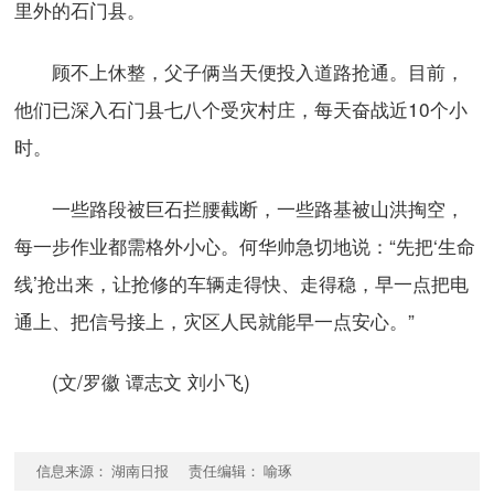
里外的石门县。
顾不上休整，父子俩当天便投入道路抢通。目前，
他们已深入石门县七八个受灾村庄，每天奋战近10个小
时。
一些路段被巨石拦腰截断，一些路基被山洪掏空，
每一步作业都需格外小心。何华帅急切地说：“先把‘生命
线’抢出来，让抢修的车辆走得快、走得稳，早一点把电
通上、把信号接上，灾区人民就能早一点安心。”
(文/罗徽 谭志文 刘小飞)
信息来源： 湖南日报 责任编辑： 喻琢