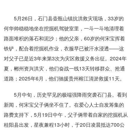
5月26日，石门县壶瓶山镇抗洪救灾现场，33岁的
何华帅稳稳地坐在挖掘机驾驶室里，一斗一斗地清理着
路面堆积的落石和泥沙；他的父亲，60岁的何宋宝挥着
铁铲，配合着挖掘机作业，衣服早已被汗水浸透——这
对父子已是近3年来第3次为灾区救援义务出征。2024年
夏，郴州资兴洪灾，他们奋战一线13天转移群众、抢通
道路；2025年6月，他们驰援贵州榕江清淤救援11天。
5月中旬，历史罕见的极端强降雨突袭石门县。看到
新闻，何宋宝父子俩坐不住了。在爱心人士自发筹集的
路费支持下，5月19日中午，父子俩带着自家的挖掘机从
桂阳县出发，星夜兼程13小时，于20日凌晨抵达700公