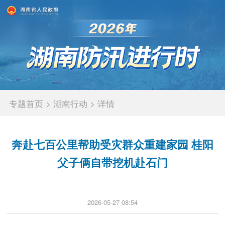
专题首页
>
湖南行动
>
详情
奔赴七百公里帮助受灾群众重建家园 桂阳
父子俩自带挖机赴石门
2026-05-27 08:54