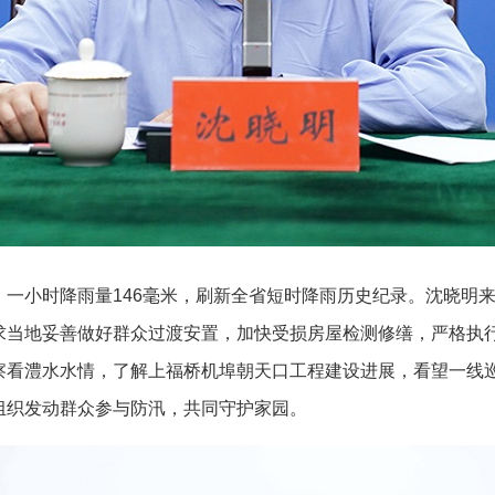
小时降雨量146毫米，刷新全省短时降雨历史纪录。沈晓明来
当地妥善做好群众过渡安置，加快受损房屋检测修缮，严格执行
察看澧水水情，了解上福桥机埠朝天口工程建设进展，看望一线
组织发动群众参与防汛，共同守护家园。