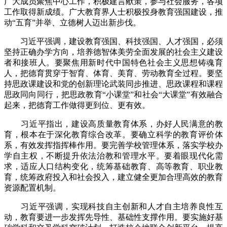
广大成员聚焦中心工作，积极建言献策，参与社会服务，各项
工作取得新成绩。广大教育界人士积极投身教育强国建设，推
动“五育”并举、立德树人迈出新步伐。
习近平强调，建设教育强国、科技强国、人才强国，必须
坚持正确办学方向，培养德智体美劳全面发展的社会主义建设
者和接班人。要聚焦用新时代中国特色社会主义思想铸魂育
人，把德育贯穿于智育、体育、美育、劳动教育全过程。要坚
持思政课建设和党的创新理论武装同步推进、思政课程和课程
思政同向同行，把思政教育“小课堂”和社会“大课堂”有效融合
起来，把德育工作做得更到位、更有效。
习近平指出，建设高质量教育体系，办好人民满意的教
育，根本在于深化教育综合改革。要确立科学的教育评价体
系，有效发挥指挥棒作用。要完善学校管理体系，落实学校办
学自主权，不断提升依法治教和管理水平。要着眼现代化需
求，适应人口结构变化，统筹基础教育、高等教育、职业教
育，统筹政府投入和社会投入，建立健全更加合理高效的教育
资源配置机制。
习近平强调，实现科技自主创新和人才自主培养良性互
动，教育要进一步发挥先导性、基础性支撑作用。要实施好基