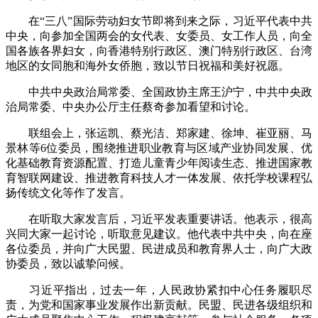
在“三八”国际劳动妇女节即将到来之际，习近平代表中共
中央，向参加全国两会的女代表、女委员、女工作人员，向全
国各族各界妇女，向香港特别行政区、澳门特别行政区、台湾
地区的女同胞和海外女侨胞，致以节日祝福和美好祝愿。
中共中央政治局常委、全国政协主席王沪宁，中共中央政
治局常委、中央办公厅主任蔡奇参加看望和讨论。
联组会上，张运凯、蔡光洁、郑家建、徐坤、崔亚丽、马
景林等6位委员，围绕推进职业教育与区域产业协同发展、优
化基础教育资源配置、打造儿童青少年阅读生态、推进国家教
育智联网建设、推进教育科技人才一体发展、依托学校课程弘
扬传统文化等作了发言。
在听取大家发言后，习近平发表重要讲话。他表示，很高
兴同大家一起讨论，听取意见建议。他代表中共中央，向在座
各位委员，并向广大民盟、民进成员和教育界人士，向广大政
协委员，致以诚挚问候。
习近平指出，过去一年，人民政协紧扣中心任务履职尽
责，为党和国家事业发展作出新贡献。民盟、民进各级组织和