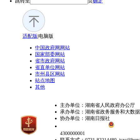
跳转至
页
确定
适配版
|
电脑版
中国政府网
网站
国家部委
网站
省市政府
网站
省直单位
网站
市州县区
网站
站点地图
其他
主办单位：湖南省人民政府办公厅
承办单位：湖南省政务服务和大数据
协办单位：湖南日报社
备案号：湘ICP备05000618号
湘公网安备：4301
4300000001
联系方式：0731-82214480 jszc@