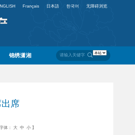
NGLISH
Français
日本語
한국어
无障碍浏览
锦绣潇湘
席出席
字体：
大
中
小
】