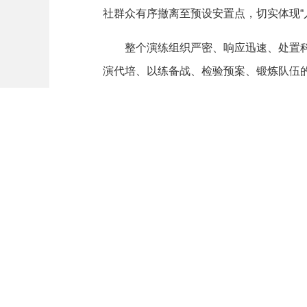
社群众有序撤离至预设安置点，切实体现“
整个演练组织严密、响应迅速、处置科学
演代培、以练备战、检验预案、锻炼队伍
（文/郑旋）
信息来源： 湖南日报 责任编辑： 唐媛
相关阅读
国家部委
网站
省市政府