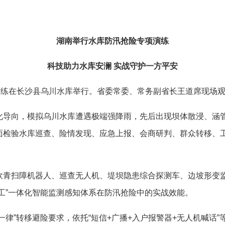
湖南举行水库防汛抢险专项演练
科技助力水库安澜 实战守护一方平安
练在长沙县乌川水库举行。省委常委、常务副省长王道席现场
向，模拟乌川水库遭遇极端强降雨，先后出现坝体散浸、涵管
面检验水库巡查、险情发现、应急上报、会商研判、群众转移、
扫障机器人、巡查无人机、堤坝隐患综合探测车、边坡形变监
工”一体化智能监测感知体系在防汛抢险中的实战效能。
”转移避险要求，依托“短信+广播+入户报警器+无人机喊话”