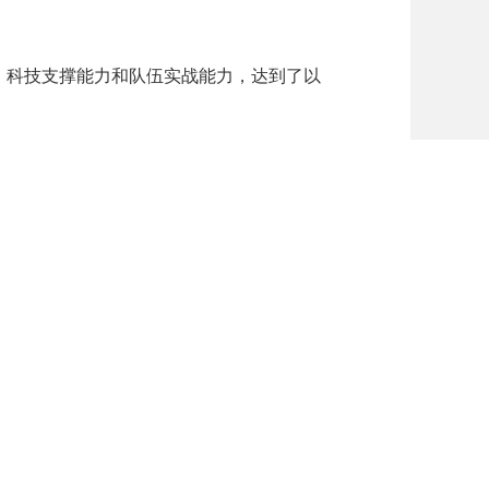
科技支撑能力和队伍实战能力，达到了以
打印
州县区
网站
站点地图