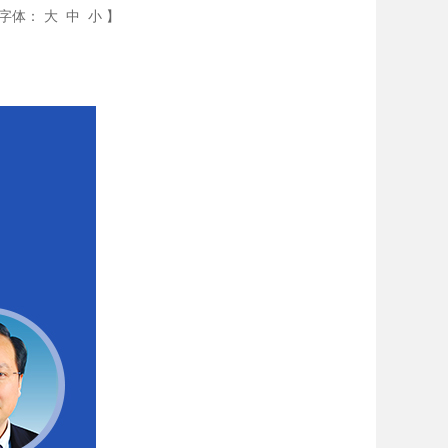
字体：
大
中
小
】