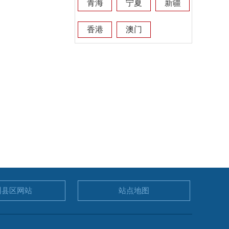
青海
宁夏
新疆
香港
澳门
州县区
网站
站点地图