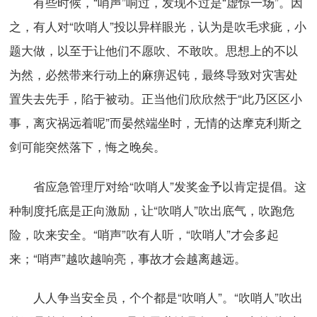
有些时候，“哨声”响过，发现不过是“虚惊一场”。因
之，有人对“吹哨人”投以异样眼光，认为是吹毛求疵，小
题大做，以至于让他们不愿吹、不敢吹。思想上的不以
为然，必然带来行动上的麻痹迟钝，最终导致对灾害处
置失去先手，陷于被动。正当他们欣欣然于“此乃区区小
事，离灾祸远着呢”而晏然端坐时，无情的达摩克利斯之
剑可能突然落下，悔之晚矣。
省应急管理厅对给“吹哨人”发奖金予以肯定提倡。这
种制度托底是正向激励，让“吹哨人”吹出底气，吹跑危
险，吹来安全。“哨声”吹有人听，“吹哨人”才会多起
来；“哨声”越吹越响亮，事故才会越离越远。
人人争当安全员，个个都是“吹哨人”。“吹哨人”吹出